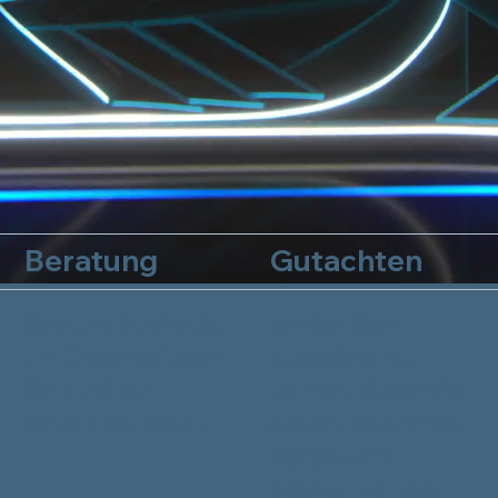
Beratung
Gutachten
Beratung ist wichtig,
Um Schäden
um für den weiteren
ausgleichen zu
Verlauf einen
können, müssen sie
Fahrplan zu haben.
erst einmal ermittelt
werden. Wir
übernehmen das.