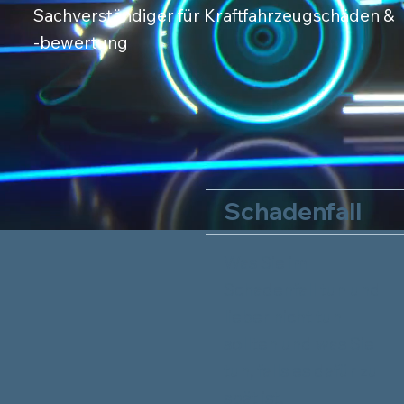
Sachverständiger für Kraftfahrzeugschäden &
-bewertung
Schadenfall
Was Sie im
Schadenfall tun und
lieber nicht tun
sollten und was Sie
tun, falls es dafür zu
spät ist.