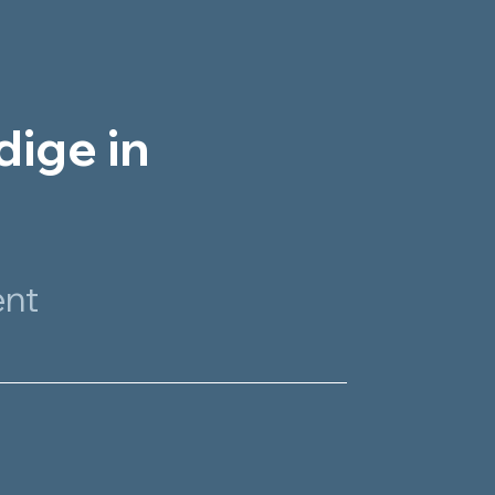
ige in
ent