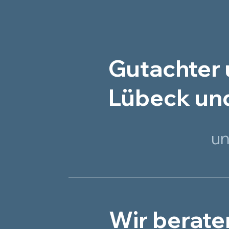
Gutachter 
Lübeck und
un
Wir berate